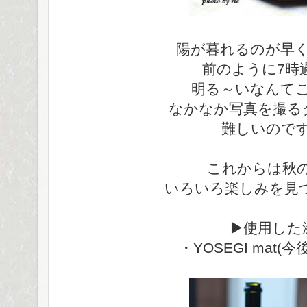
陽が暮れるのが早
前のように7時
明る～いなんて
なかなか写真を撮る
難しいので
これからは秋
いろいろ楽しみを見
▶使用した
・YOSEGI mat