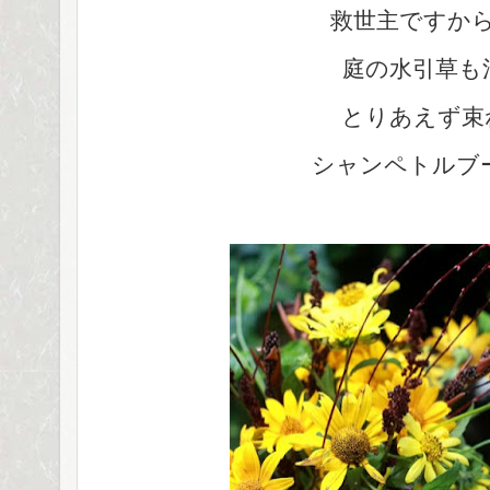
救世主ですか
庭の水引草も
とりあえず束
シャンペトルブ