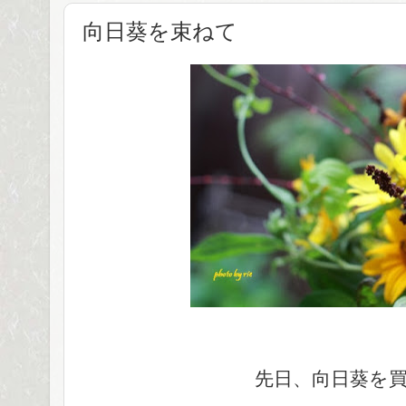
向日葵を束ねて
先日、向日葵を