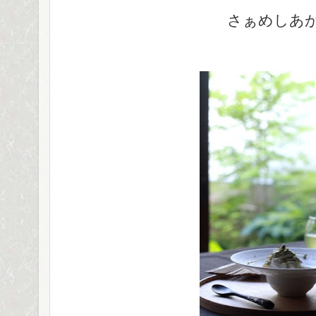
さぁめしあ