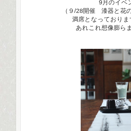
9月のイベ
（９/28開催 漆器と
満席となっておりま
あれこれ想像膨ら