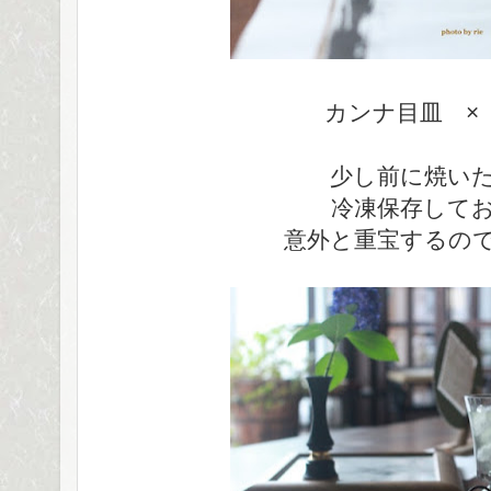
カンナ目皿 ×
少し前に焼い
冷凍保存して
意外と重宝するの