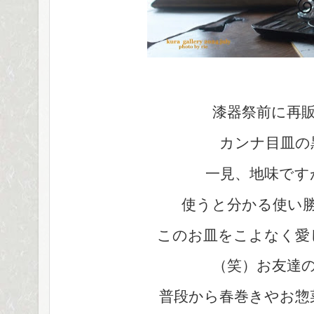
漆器祭前に再
カンナ目皿の
一見、地味です
使うと分かる使い
このお皿をこよなく愛
（笑）お友達
普段から春巻きやお惣