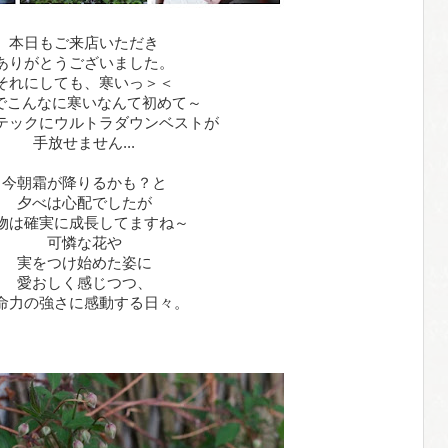
本日もご来店いただき
ありがとうございました。
それにしても、寒いっ＞＜
でこんなに寒いなんて初めて～
テックにウルトラダウンベストが
手放せません...
今朝霜が降りるかも？と
夕べは心配でしたが
物は確実に成長してますね～
可憐な花や
実をつけ始めた姿に
愛おしく感じつつ、
命力の強さに感動する日々。