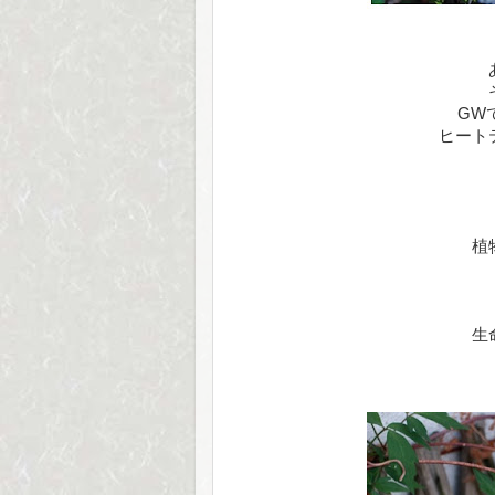
GW
ヒート
植
生