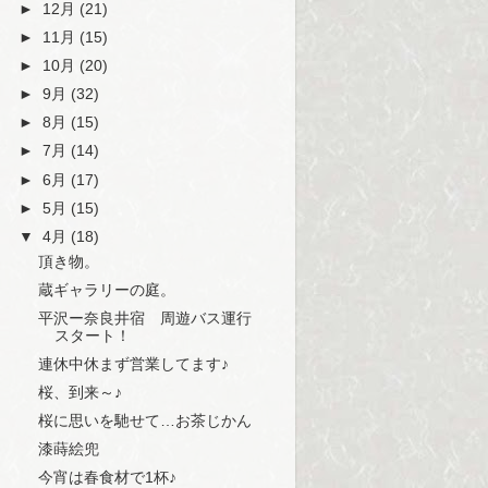
►
12月
(21)
►
11月
(15)
►
10月
(20)
►
9月
(32)
►
8月
(15)
►
7月
(14)
►
6月
(17)
►
5月
(15)
▼
4月
(18)
頂き物。
蔵ギャラリーの庭。
平沢ー奈良井宿 周遊バス運行
スタート！
連休中休まず営業してます♪
桜、到来～♪
桜に思いを馳せて…お茶じかん
漆蒔絵兜
今宵は春食材で1杯♪