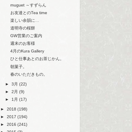
muguet ～すずらん
お友達とのTea time
楽しい余韻に…
道明寺の桜餅
GW営業のご案内
週末のお客様
4月のKura Gallery
ひと仕事あとのお茶じかん。
朝菓子。
春のいただきもの。
►
3月
(22)
►
2月
(9)
►
1月
(17)
►
2018
(198)
►
2017
(194)
►
2016
(241)