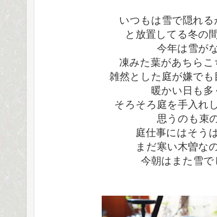
いつもは雪で隠れる
と放置してる冬の
今年は雪が
凍みた葉があちらこ
雑然とした庭が嫌でも
暖かい日も多
そろそろ庭を手入れ
思うのも束
庭仕事にはそう
まだ寒い木曽な
今朝はまた雪で