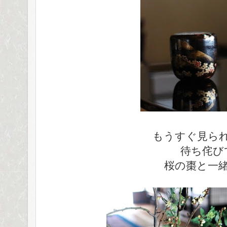
もうすぐ見ら
待ち侘び
桜の棗と一