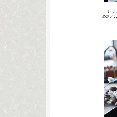
レッ
漆器と