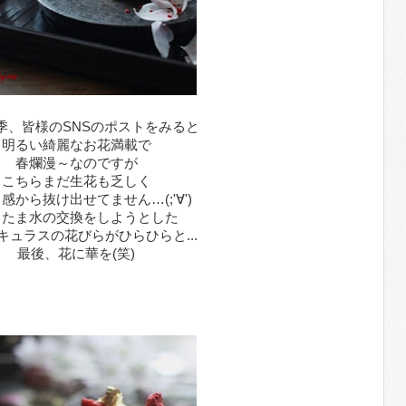
季、皆様のSNSのポストをみると
明るい綺麗なお花満載で
春爛漫～なのですが
こちらまだ生花も乏しく
感から抜け出せてません…(;'∀')
またま水の交換をしようとした
キュラスの花びらがひらひらと...
最後、花に華を(笑)