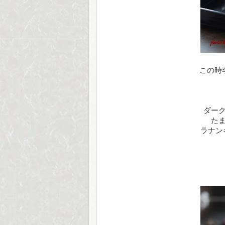
この時
ダーク
た
ラナン