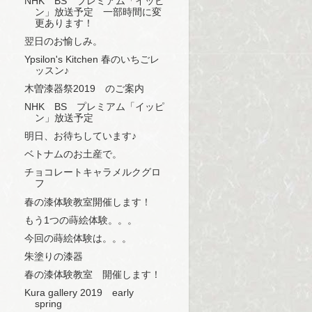
NHK BS プレミアム「イッピ
ン」放送予定 一部時間に変
更あります！
翌日のお愉しみ。
Ypsilon's Kitchen 春のいちごレ
ッスン♪
木曽漆器祭2019 のご案内
NHK BS プレミアム「イッピ
ン」放送予定
明日、お待ちしています♪
ベトナムのお土産で。
チョコレートキャラメルクグロ
フ
春の漆体験教室開催します！
もう1つの蒔絵体験。。。
今回の蒔絵体験は。。。
朱塗りの漆器
春の漆体験教室 開催します！
Kura gallery 2019 early
spring