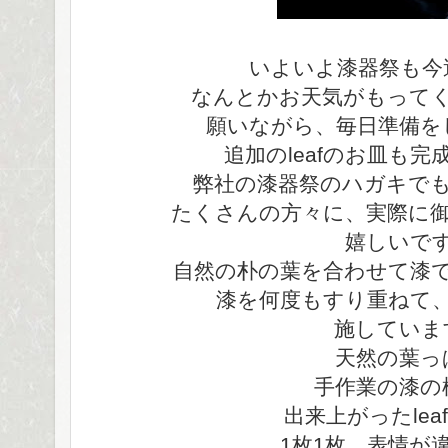
いよいよ漆器祭も今
なんとかお天気がもって
願いながら、毎日準備を
追加のleafのお皿も完
弊社の漆器祭のハガキで
たくさんの方々に、実際に
嬉しいで
自然の朴の葉を合わせて漆
漆を何度もすり重ねて
施していま
天然の葉っ
手作業の漆の
出来上がったlea
1枚1枚、表情が