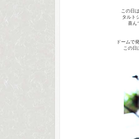
この日
タルト
喜ん
ドームで
この日