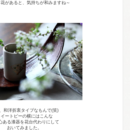
お花があると、気持ちが和みますね～
、和洋折衷タイプなもんで(笑)
スイートピーの横にはこんな
心ある漆器を花台代わりにして
おいてみました。