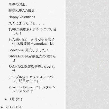
白漆のお皿。
雑誌KURAの撮影
Happy Valentine♪
久々にまったりと。。。
TWFご来場ありがとうございま
した！
お六櫛×山加 オリジナル蒔絵
付 木曽漆器＊yamakashikki
SANKAKU 完売しました！
SANKAKU 限定数販売のお知ら
せ
SANKAKU限定数販売のお知ら
せ
テーブルウェアフェスティバ
ル、明日からです！
Ypsilon's Kitchen バレンタイン
レッスンvol.2
►
1月
(21)
►
2017
(194)