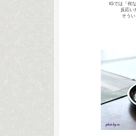
IGでは「何
反応い
そうい