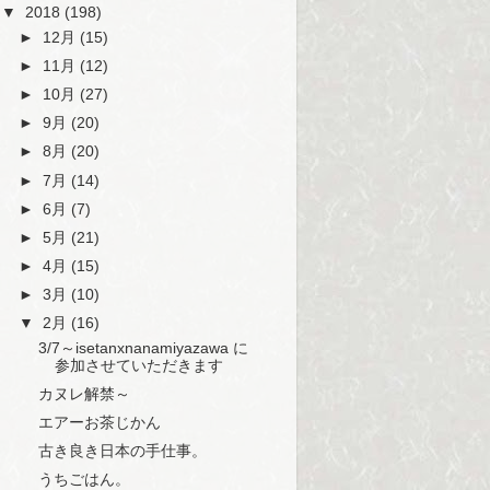
▼
2018
(198)
►
12月
(15)
►
11月
(12)
►
10月
(27)
►
9月
(20)
►
8月
(20)
►
7月
(14)
►
6月
(7)
►
5月
(21)
►
4月
(15)
►
3月
(10)
▼
2月
(16)
3/7～isetanxnanamiyazawa に
参加させていただきます
カヌレ解禁～
エアーお茶じかん
古き良き日本の手仕事。
うちごはん。