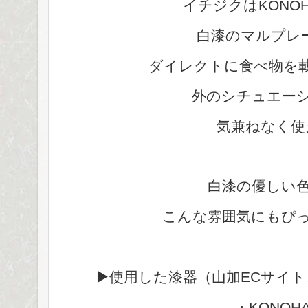
イチジクはKONO
白漆のマルプレ
ダイレクトに食べ物を
外のシチュエー
気兼ねなく使
白漆の優しい
こんな雰囲気にもぴ
▶使用した漆器（山加ECサイ
・KONOH