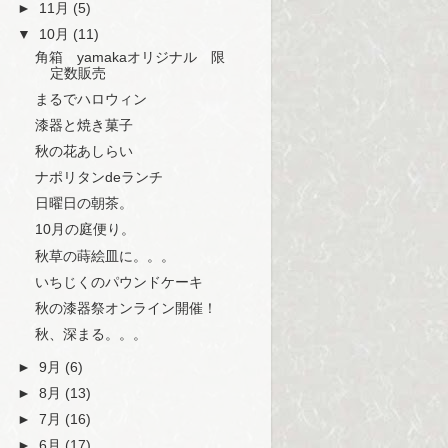
►
11月
(5)
▼
10月
(11)
角箱 yamakaオリジナル 限
定数販売
まるでハロウィン
漆器と焼き菓子
秋の花あしらい
ナポリタンdeランチ
日曜日の朝茶。
10月の庭便り。
秋草の蒔絵皿に。。。
いちじくのパウンドケーキ
秋の漆器祭オンライン開催！
秋、深まる。。。
►
9月
(6)
►
8月
(13)
►
7月
(16)
►
6月
(17)