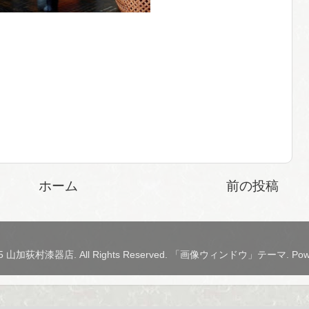
ホーム
前の投稿
2015 山加荻村漆器店. All Rights Reserved. 「画像ウィンドウ」テーマ. Pow