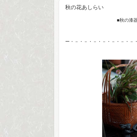
秋の花あしらい
■秋の漆器祭 オンライ
ー・－・－・－・－・－・－・－