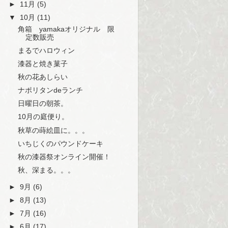
►
11月
(5)
▼
10月
(11)
角箱 yamakaオリジナル 限
定数販売
まるでハロウィン
漆器と焼き菓子
秋の花あしらい
ナポリタンdeランチ
日曜日の朝茶。
10月の庭便り。
秋草の蒔絵皿に。。。
いちじくのパウンドケーキ
秋の漆器祭オンライン開催！
秋、深まる。。。
►
9月
(6)
►
8月
(13)
►
7月
(16)
►
6月
(17)