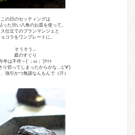
この日のセッティングは
貼った渋い八角のお皿を使って。
ラス仕立てのブランマンジェと
ショコラをワンプレートに。
そうそう...
庭のすぐり
今年は不作～(´；ω；`)ｳｩｩ
り切ってしまったからかな…(;'∀')
と、強引かつ無謀なんもんで（汗）