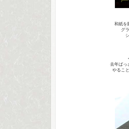
和紙を
グ
去年ばっさ
やるこ