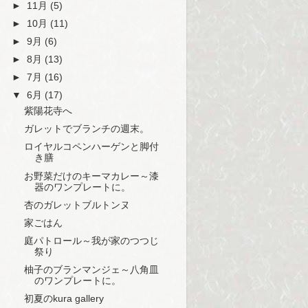
►
11月
(5)
►
10月
(11)
►
9月
(6)
►
8月
(13)
►
7月
(16)
▼
6月
(17)
紫陽花寺へ
ガレットでブランチの週末。
ロイヤルコペンハーゲンと脚付
き膳
お野菜だけのキーマカレー～漆
器のワンプレートに。
杏のガレットブルトンヌ
家ごはん
庭パトロール～我が家のつつじ
祭り
柚子のブランマンジェ～八角皿
のワンプレートに。
初夏のkura gallery