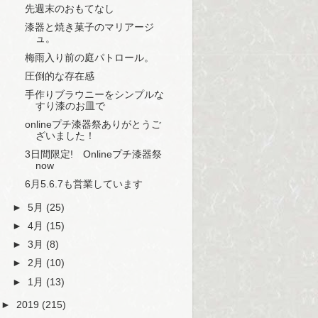
先週末のおもてなし
漆器と焼き菓子のマリアージ
ュ。
梅雨入り前の庭パトロール。
圧倒的な存在感
手作りブラウニーをシンプルな
すり漆のお皿で
onlineプチ漆器祭ありがとうご
ざいました！
3日間限定! Onlineプチ漆器祭
now
6月5.6.7も営業しています
►
5月
(25)
►
4月
(15)
►
3月
(8)
►
2月
(10)
►
1月
(13)
►
2019
(215)