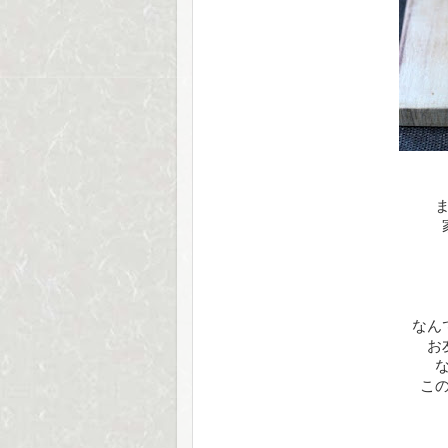
なん
お
こ