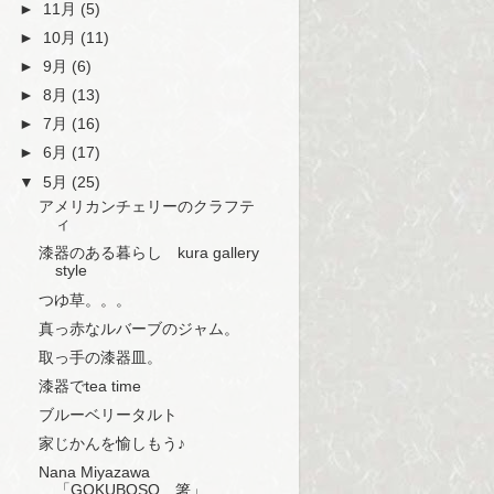
►
11月
(5)
►
10月
(11)
►
9月
(6)
►
8月
(13)
►
7月
(16)
►
6月
(17)
▼
5月
(25)
アメリカンチェリーのクラフテ
ィ
漆器のある暮らし kura gallery
style
つゆ草。。。
真っ赤なルバーブのジャム。
取っ手の漆器皿。
漆器でtea time
ブルーベリータルト
家じかんを愉しもう♪
Nana Miyazawa
「GOKUBOSO 箸」