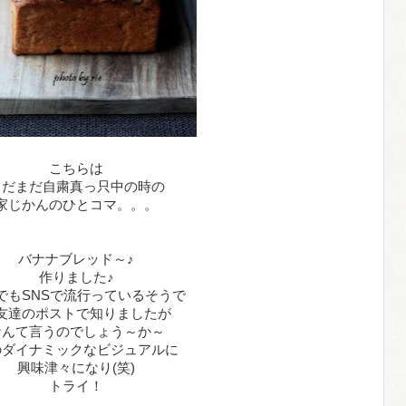
こちらは
まだまだ自粛真っ只中の時の
家じかんのひとコマ。。。
バナナブレッド～♪
作りました♪
でもSNSで流行っているそうで
友達のポストで知りましたが
なんて言うのでしょう～か～
のダイナミックなビジュアルに
興味津々になり(笑)
トライ！