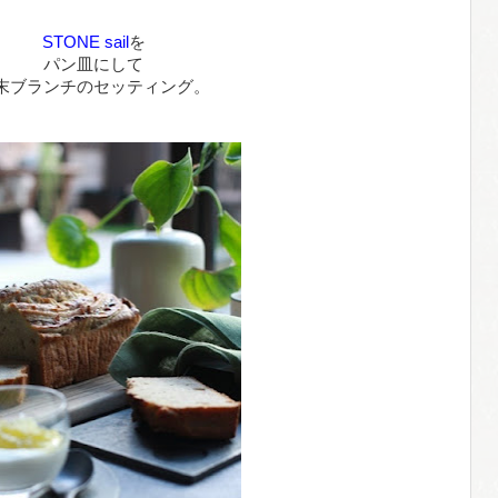
STONE sail
を
パン皿にして
末ブランチのセッティング。