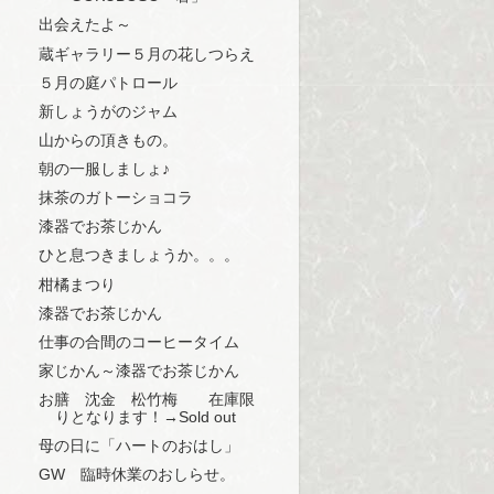
出会えたよ～
蔵ギャラリー５月の花しつらえ
５月の庭パトロール
新しょうがのジャム
山からの頂きもの。
朝の一服しましょ♪
抹茶のガトーショコラ
漆器でお茶じかん
ひと息つきましょうか。。。
柑橘まつり
漆器でお茶じかん
仕事の合間のコーヒータイム
家じかん～漆器でお茶じかん
お膳 沈金 松竹梅 在庫限
りとなります！→Sold out
母の日に「ハートのおはし」
GW 臨時休業のおしらせ。