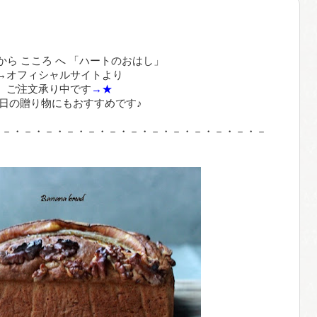
 から こころ へ 「ハートのおはし」
→オフィシャルサイトより
ご注文承り中です
→★
日の贈り物にもおすすめです♪
・－・－・－・－・－・－・－・－・－・－・－・－・－