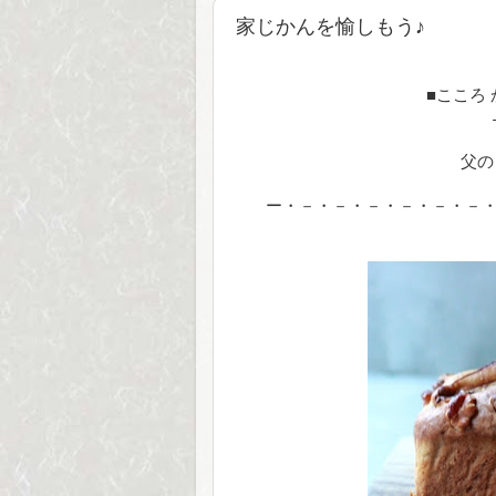
家じかんを愉しもう♪
■こころ
父の
ー・－・－・－・－・－・－