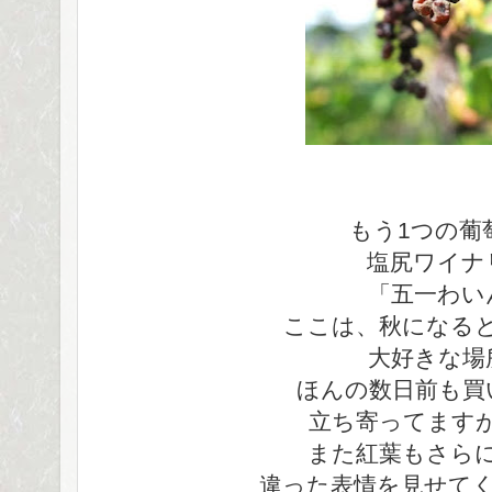
もう1つの葡
塩尻ワイナ
「五一わい
ここは、秋になる
大好きな場
ほんの数日前も買
立ち寄ってます
また紅葉もさら
違った表情を見せて