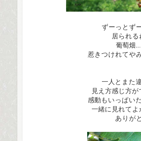
ずーっとず
居られる
葡萄畑
惹きつけれてや
一人とまた
見え方感じ方が
感動もいっぱい
一緒に見れてよ
ありが