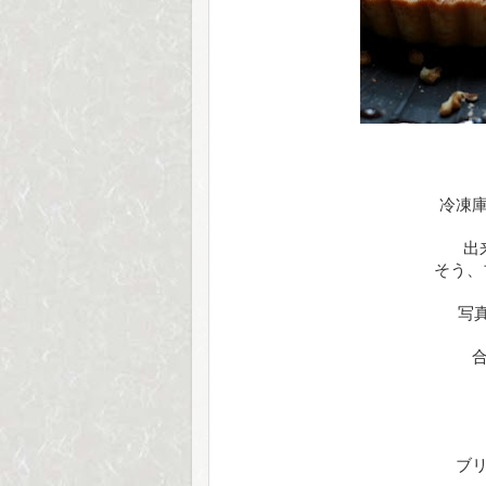
冷凍
出
そう、
写
ブ