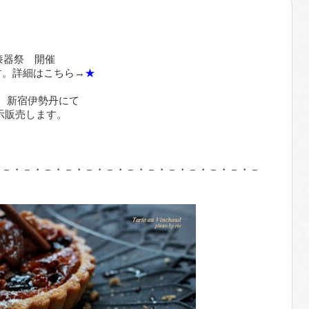
の漆器祭 開催
。詳細はこちら→
★
） 新宿伊勢丹にて
販売します。
・－・－・－・－・－・－・－・－・－・－・－・－・－