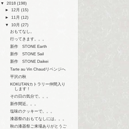
▼
2018
(198)
►
12月
(15)
►
11月
(12)
▼
10月
(27)
おもてなし。
行ってきます。。。
新作 STONE Earth
新作 STONE Sail
新作 STONE Daikei
Tarte au Vin Chaudリベンジへ
平沢の秋
KOKUTANカトラリー仲間入り
します！
その日の気分で。。。
新作間近。。。
塩味のクッキーで。。。
漆器祭のおもてなしには。。。
秋の漆器祭ご来場ありがとうご