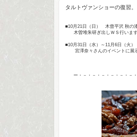
タルトヴァンショーの復習。
■10月21日（日） 木曾平沢 秋
木曽堆朱研ぎ出しＷＳ行います
■10月31日（水）～11月6日（火
宮澤奈々さんのイベントに展示
ー・－・－・－・－・－・－