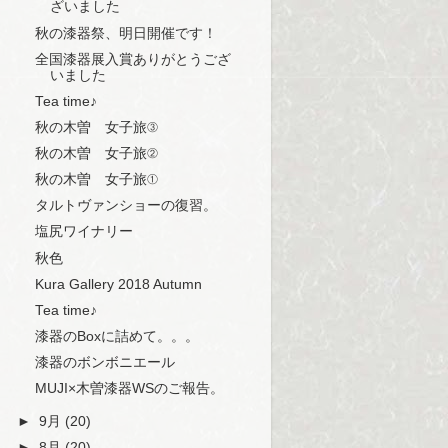
ざいました
秋の漆器祭、明日開催です！
全国漆器展入賞ありがとうござ
いました
Tea time♪
秋の木曽 女子旅③
秋の木曽 女子旅②
秋の木曽 女子旅①
タルトヴァンショーの復習。
塩尻ワイナリー
秋色
Kura Gallery 2018 Autumn
Tea time♪
漆器のBoxに詰めて。。。
漆器のボンボニエール
MUJI×木曽漆器WSのご報告。
►
9月
(20)
►
8月
(20)