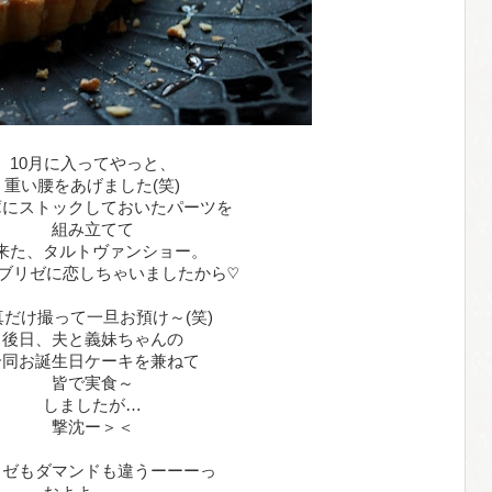
10月に入ってやっと、
重い腰をあげました(笑)
庫にストックしておいたパーツを
組み立てて
来た、タルトヴァンショー。
ブリゼに恋しちゃいましたから♡
真だけ撮って一旦お預け～(笑)
後日、夫と義妹ちゃんの
合同お誕生日ケーキを兼ねて
皆で実食～
しましたが…
撃沈ー＞＜
リゼもダマンドも違うーーーっ