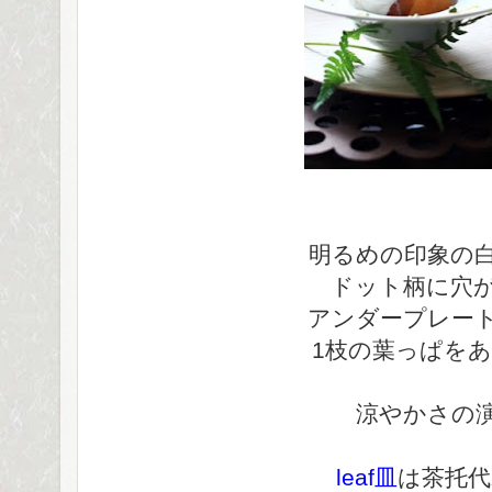
明るめの印象の
ドット柄に穴
アンダープレー
1枝の葉っぱを
涼やかさの
leaf皿
は茶托