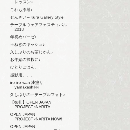
レッスン♪
これも漆器♪
ぜんざい～Kura Gallery Style
テーブルウェアフェスティバル
2018
年初めバーゼ♪
玉ねぎのキッシュ♪
久しぶりのお茶じかん♪
お年始の挨拶に♪
ひとりごはん。
撮影用。。。
iro-iro-wan 漆塗り
yamakashikki
久しぶりの～テーブルフォト♪
【御礼】OPEN JAPAN
PROJECT×NARITA
OPEN JAPAN
PROJECT×NARITA NOW!
OPEN JAPAN