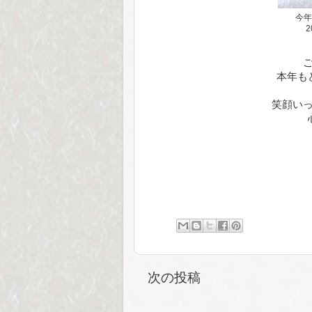
今年
2
本年も
笑顔い
次の投稿