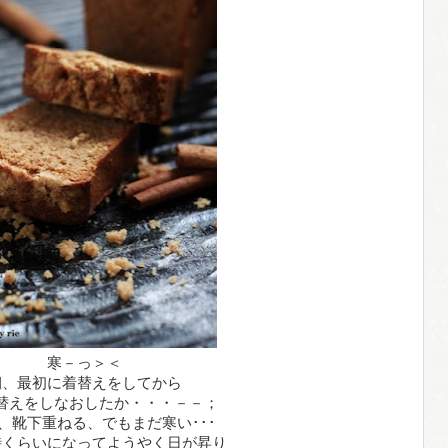
寒－っ＞＜
朝、最初に着替えをしてから
替えをしなおしたか・・・－－；
、靴下重ねる、でもまだ寒い･･･
時くらいになってようやく日が昇り