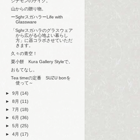
シナモンのケイク。
山からの贈り物。
ーSghrスガハラーLife with
Glassware
「Sghrスガハラのグラスウェア
から広がる心地よい暮らし
方」に器コラボさせていただ
きます。
久々の青空！
栗小餅 Kura Gallery Styleで。
おもてなし。
Tea timeの定番 SUZU bonを
使って～
►
9月
(14)
►
8月
(11)
►
7月
(18)
►
6月
(36)
►
5月
(25)
►
4月
(17)