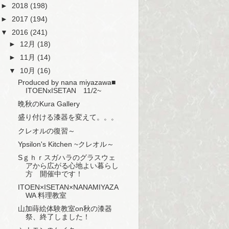
►
2018
(198)
►
2017
(194)
▼
2016
(241)
►
12月
(18)
►
11月
(14)
▼
10月
(16)
Produced by nana miyazawa■
ITOENxISETAN 11/2~
晩秋のKura Gallery
盛り付ける漆器を変えて。。。
クレオルの復習～
Ypsilon's Kitchen ~クレオル～
Sｇｈｒスガハラのグラスウェ
アから広がる心地よい暮らし
方 開催中です！
ITOEN×ISETAN×NANAMIYAZA
WA 料理教室
山加蒔絵体験教室on秋の漆器
祭、終了しました！