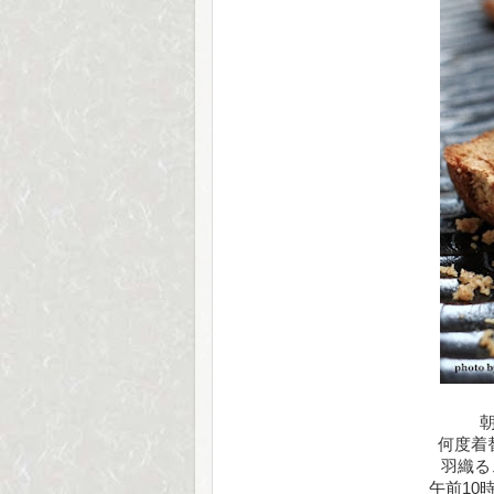
何度着
羽織る
午前10