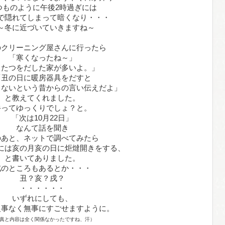
つものように午後2時過ぎには
で隠れてしまって暗くなり・・・
～冬に近づいていきますね～
のクリーニング屋さんに行ったら
「寒くなったね～」
こたつをだした家が多いよ。」
「丑の日に暖房器具をだすと
らないという昔からの言い伝えだよ」
と教えてくれました。
牛ってゆっくりでしょ？と。
「次は10月22日」
なんて話を聞き
のあと、ネットで調べてみたら
には亥の月亥の日に炬燵開きをする、
と書いてありました。
戌のところもあるとか・・・
丑？亥？戌？
・・・・・・
いずれにしても、
火事なく無事にすごせますように。
真と内容は全く関係なかったですね、汗）