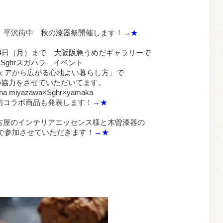
（日）平沢街中 秋の漆器祭開催します！
→★
-24日（月）まで 大阪阪急うめだギャラリーで
Sghrスガハラ イベント
ェアから広がる心地よい暮らし方」で
の協力をさせていただいてます。
na miyazawa×Sghr×yamaka
初コラボ商品も発表します！
→★
 名古屋のインテリアエッセンス様と木曽漆器の
で参加させていただきます！
→★