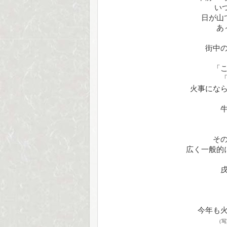
い
日が山
あ
街中
「
火事にな
そ
広く一般的
今年も
（写