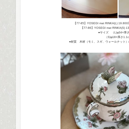
【77-85】YOSEGI mat RINKA(L) 19.
【77-86】YOSEGI mat RINKA(S)
●サイズ （L)φ34×厚さ
（S)φ18×厚さ1.1
●材質 木材（モミ、スギ、ウォールナット）