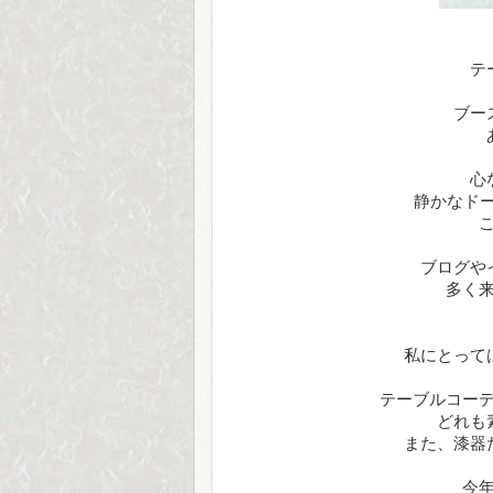
テ
ブー
心
静かなドー
ブログや
多く
私にとって
テーブルコー
どれも
また、漆器
今