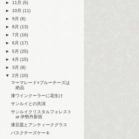
►
11月
(5)
►
10月
(11)
►
9月
(6)
►
8月
(13)
►
7月
(16)
►
6月
(17)
►
5月
(25)
►
4月
(15)
►
3月
(8)
▼
2月
(10)
マーマレード×ブルーチーズは
絶品
漆ワインクーラーに花生け
サンルイとの共演
サンルイクリスタルフォレスト
at 伊勢丹新宿
漆豆皿とアンティークグラス
バスクチーズケーキ