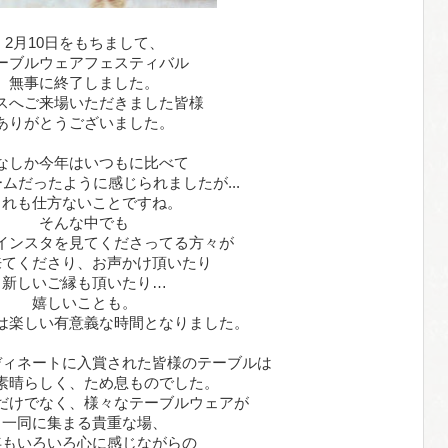
2月10日をもちまして、
ーブルウェアフェスティバル
無事に終了しました。
スへご来場いただきました皆様
ありがとうございました。
なしか今年はいつもに比べて
ムだったように感じられましたが...
これも仕方ないことですね。
そんな中でも
インスタを見てくださってる方々が
来てくださり、お声かけ頂いたり
新しいご縁も頂いたり…
嬉しいことも。
は楽しい有意義な時間となりました。
ディネートに入賞された皆様のテーブルは
素晴らしく、ため息ものでした。
だけでなく、様々なテーブルウェアが
一同に集まる貴重な場、
年もいろいろ心に感じながらの