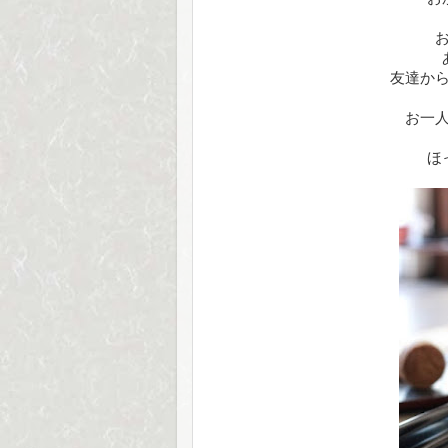
友達か
お一
ほ