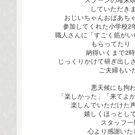
スプーンの堆朱
していただき
おじいちゃんおばあち
参加してくれた小学校2
職人さんに「すごく筋がい
もらってたり
納得いくまで2
じっくりかけて研ぎ出し
ご夫婦もい
悪天候にも拘
「楽しかった」「来てよ
楽しんでいただけた
嬉しくほっとし
スタッフ一
心より感謝いた