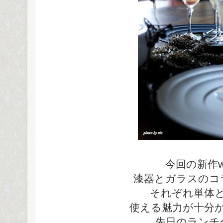
今回の
新作
漆器とガラスのコ
それぞれ単体
使える魅力が十分
先日のランチ