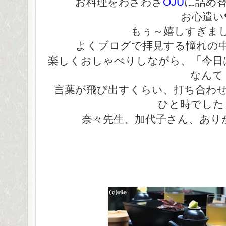
お料理をわざわざ
OJU
に詰め
お心遣い
もぅ～嬉しすぎま
よくブログで拝見する憧れの
楽しくおしゃべりしながら、「今日
なんて
言葉が飛び出すくらい、打ち合わ
ひと時でした
奈々先生、加代子さん、あり