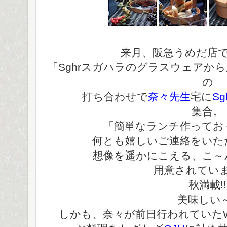
来月、阪急うめだ店
「Sghrスガハラのグラスウェア
の
打ち合わせで
奈々先生
宅に
Sg
集合。
「簡単なランチ作ってお
何とも嬉しいご連絡をいた
想像を遥かにこえる、こ～
用意されてい
秋満載!!
美味しい～
しかも、奈々が前日行われていたW