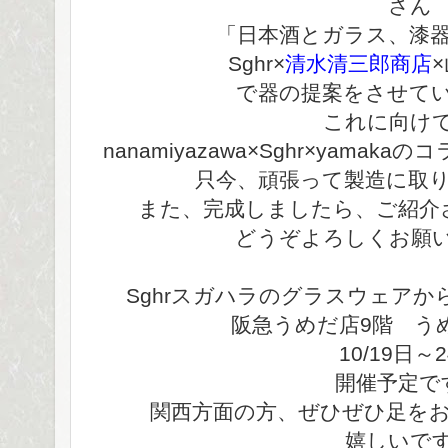
さん
「日本酒とガラス、漆
Sghr×
清水清三郎商店
で器の提案をさせて
これに向け
nanamiyazawa×Sghr×yam
只今、頑張って製造に取
また、完成しましたら、ご紹介
どうぞよろしくお願
Sghrスガハラのグラスウェア
阪急うめだ店9階 う
10/19日～
開催予定で
関西方面の方、ぜひぜひ足を
嬉しいで