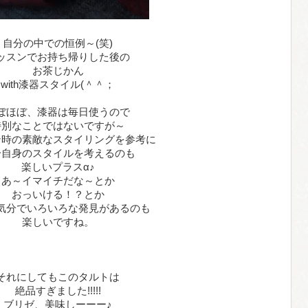
自分の中での恒例～(笑)
ッスンでお持ち帰りした後の
お茶じかん
with漆器スタイル(＾＾；
ぼほぼ、漆器は毎日使うので
特別なことではないですが～
ン時の素敵なスタイリングを参考に
分自身のスタイルを考えるのも
楽しいプラスα♪
あ～イマイチだな～とか
おっいける！？とか
気分でいろいろな発見があるのも
楽しいですね。
それにしてもこのタルトは
絶品すぎました!!!!!
ブリゼ、美味しーーー♪