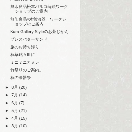
無印良品松本パルコ蒔絵ワーク
ショップのご案内
無印良品×木曽漆器 ワークシ
ョップのご案内
Kura Gallery Styleのお茶じかん
プレスバターサンド
旅のお持ち帰り
秋草銘々皿に…
ミニミニカヌレ
竹祭りのご案内。
秋の漆器祭
►
8月
(20)
►
7月
(14)
►
6月
(7)
►
5月
(21)
►
4月
(15)
►
3月
(10)