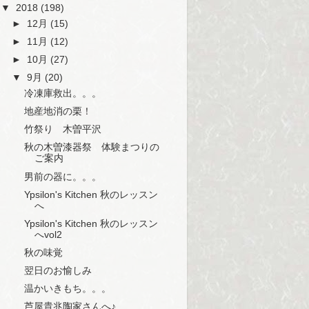
▼
2018
(198)
►
12月
(15)
►
11月
(12)
►
10月
(27)
▼
9月
(20)
冷凍庫救出。。。
地産地消の栗！
竹祭り 木曽平沢
秋の木曽漆器祭 体験まつりの
ご案内
男前の器に。。。
Ypsilon's Kitchen 秋のレッスン
へ
Ypsilon's Kitchen 秋のレッスン
へvol2
秋の味覚
翌日のお愉しみ
温かいきもち。。。
芦屋貴兆陶家さんへ♪