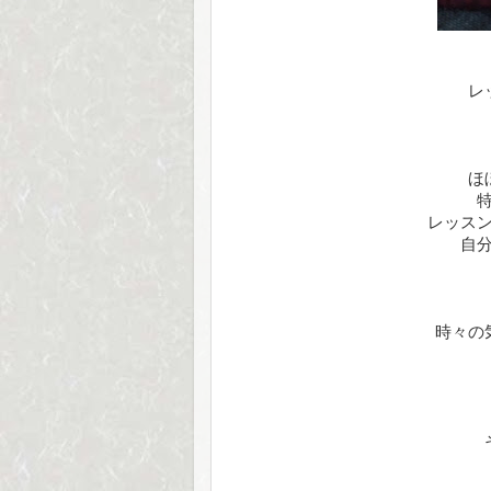
レ
ほ
レッス
自
時々の