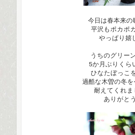
今日は春本来の
平沢もポカポ
やっぱり嬉
うちのグリー
5か月ぶりくら
ひなたぼっこ
過酷な木曽の冬を
耐えてくれま
ありがと