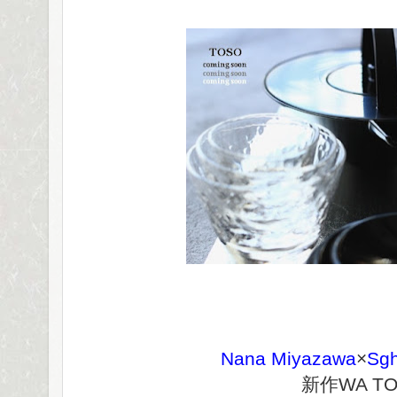
Nana Miyazawa
×
Sg
新作WA T