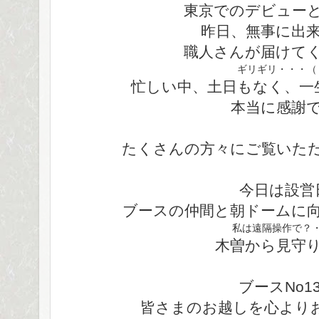
東京でのデビュー
昨日、無事に出
職人さんが届けて
ギリギリ・・・（
忙しい中、土日もなく、一
本当に感謝
たくさんの方々にご覧いた
今日は設営
ブースの仲間と朝ドームに
私は遠隔操作で？
木曽から見守
ブースNo1
皆さまのお越しを心より