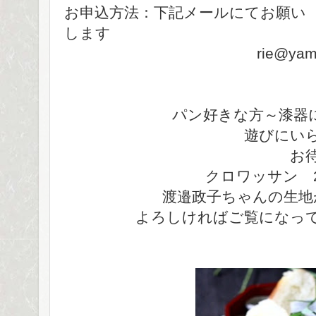
お申込方法：下記メールにてお願い
します
rie@yamaka-jap
パン好きな方～漆器に
遊びにいらして
お待ちして
クロワッサン 2/
渡邉政子ちゃんの生地が掲
よろしければご覧になっ