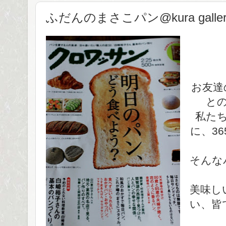
ふだんのまさこパン@kura gal
お友達
と
私た
に、3
そんな
美味し
い、皆