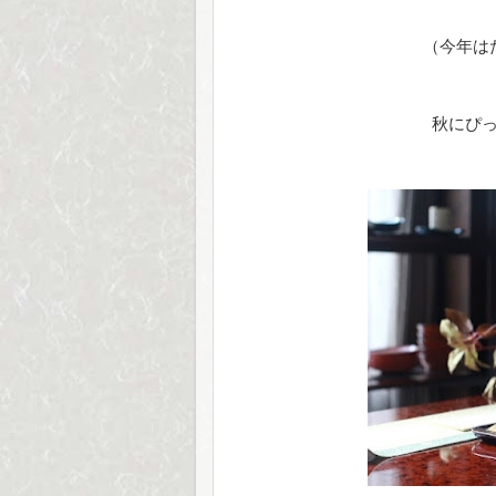
（今年は
秋にぴ