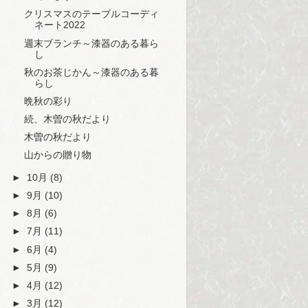
クリスマスのテーブルコーディ
ネート2022
週末ブランチ～漆器のある暮ら
し
秋のお茶じかん～漆器のある暮
らし
晩秋の彩り
続、木曽の秋だより
木曽の秋だより
山からの贈り物
►
10月
(8)
►
9月
(10)
►
8月
(6)
►
7月
(11)
►
6月
(4)
►
5月
(9)
►
4月
(12)
►
3月
(12)