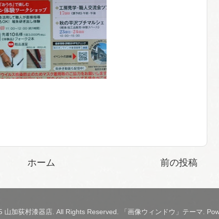
ホーム
前の投稿
2015 山加荻村漆器店. All Rights Reserved. 「画像ウィンドウ」テーマ. Pow