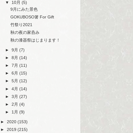
▼
10月
(5)
9月にみた景色
GOKUBOSO箸 For Gift
竹祭り2021
秋の夜の家呑み
秋の漆器祭はじまります！
►
9月
(7)
►
8月
(14)
►
7月
(11)
►
6月
(15)
►
5月
(12)
►
4月
(14)
►
3月
(27)
►
2月
(4)
►
1月
(9)
►
2020
(153)
►
2019
(215)