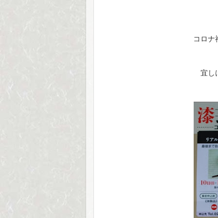
コロナ
宜し