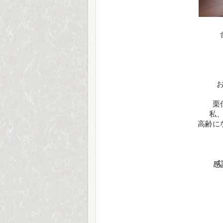
栗
私
高齢に
感