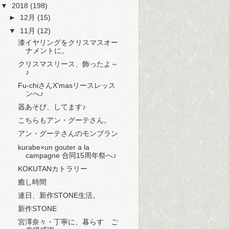
▼
2018
(198)
►
12月
(15)
▼
11月
(12)
漆イヤリングをクリスマスオー
ナメントに。
クリスマスリース、飾ったよ～
♪
Fu-chiさんX'masリースレッス
ンへ♪
器あそび、してます♪
こちらもアン・グーテさん。
アン・グーテさんのモンブラン
kurabe×un gouter a la
campagne 合同15周年祭へ♪
KOKUTANカトラリー
癒し時間
連日、新作STONE生活。
新作STONE
宮澤奈々・丁寧に、暮らす ご