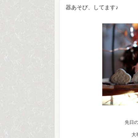
器あそび、してます♪
先日
大