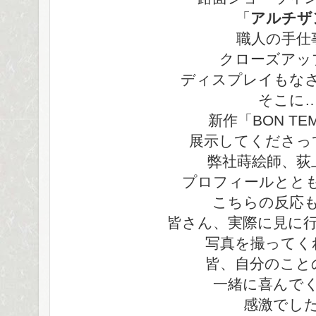
「
アルチザ
職人の手仕
クローズアッ
ディスプレイもな
そこに
新作「BON TE
展示してくださっ
弊社蒔絵師、荻
プロフィールとと
こちらの反応
皆さん、実際に見に
写真を撮ってく
皆、自分のこと
一緒に喜んで
感激でし