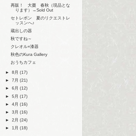
再販！ 大棗 春秋（現品とな
ります）→Sold Out
セトレボン 夏のリクエストレ
ッスンへ♪
蔵出しの器
秋ですね～
クレオル×漆器
秋色のKura Gallery
おうちカフェ
►
8月
(17)
►
7月
(21)
►
6月
(12)
►
5月
(17)
►
4月
(16)
►
3月
(16)
►
2月
(24)
►
1月
(18)