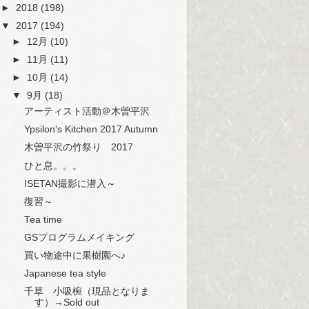
►
2018
(198)
▼
2017
(194)
►
12月
(10)
►
11月
(11)
►
10月
(14)
▼
9月
(18)
アーティスト活動＠木曽平沢
Ypsilon's Kitchen 2017 Autumn
木曽平沢の竹祭り 2017
ひと息。。。
ISETAN撮影に潜入～
復習～
Tea time
GSプログラムメイキング
買い物途中に果樹園へ♪
Japanese tea style
千草 小吸椀（現品となりま
す）→Sold out